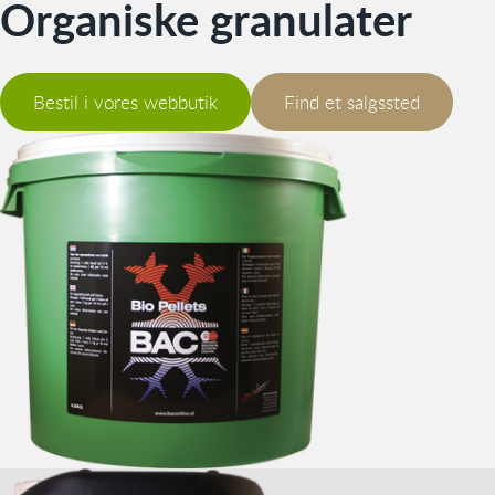
Organiske granulater
Bestil i vores webbutik
Find et salgssted