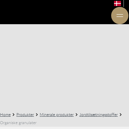
Home
Produkter
Minerale produkter
Jordtilsætningsstoffer
Organiske granulater