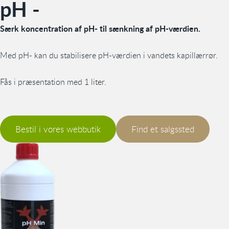
pH -
Særk koncentration af pH- til sænkning af pH-værdien.
Med pH- kan du stabilisere pH-værdien i vandets kapillærrør.
Fås i præsentation med 1 liter.
Bestil i vores webbutik
Find et salgssted