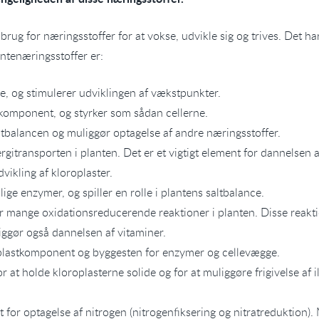
brug for næringsstoffer for at vokse, udvikle sig og trives. Det ha
antenæringsstoffer er:
, og stimulerer udviklingen af vækstpunkter.
komponent, og styrker som sådan cellerne.
ltbalancen og muliggør optagelse af andre næringsstoffer.
ergitransporten i planten. Det er et vigtigt element for dannelsen 
vikling af kloroplaster.
lige enzymer, og spiller en rolle i plantens saltbalance.
r mange oxidationsreducerende reaktioner i planten. Disse reak
ggør også dannelsen af vitaminer.
oplastkomponent og byggesten for enzymer og cellevægge.
r at holde kloroplasterne solide og for at muliggøre frigivelse af 
 for optagelse af nitrogen (nitrogenfiksering og nitratreduktion