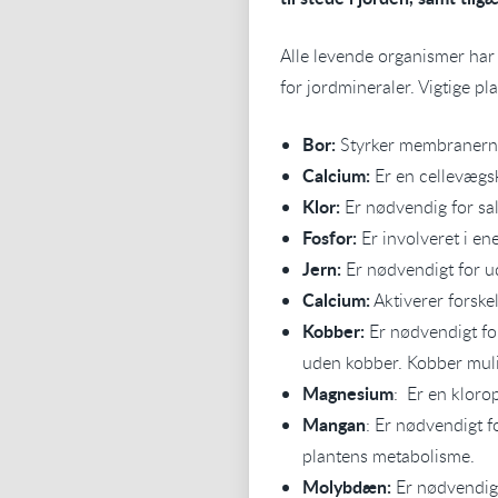
Alle levende organismer har 
for jordmineraler. Vigtige pl
Bor:
Styrker membranerne
Calcium:
Er en cellevægs
Klor:
Er nødvendig for sa
Fosfor:
Er involveret i en
Jern:
Er nødvendigt for ud
Calcium:
Aktiverer forskel
Kobber:
Er nødvendigt fo
uden kobber. Kobber muli
Magnesium
: Er en klor
Mangan
: Er nødvendigt fo
plantens metabolisme.
Molybdæn:
Er nødvendigt