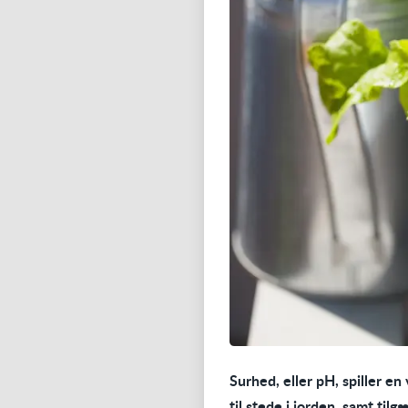
Surhed, eller pH, spiller en
til stede i jorden, samt til