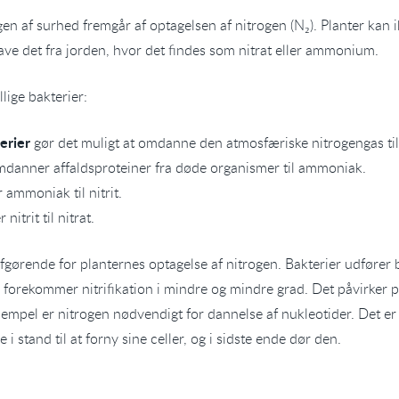
en af surhed fremgår af optagelsen af nitrogen (N₂). Planter kan i
ave det fra jorden, hvor det findes som nitrat eller ammonium.
lige bakterier:
erier
gør det muligt at omdanne den atmosfæriske nitrogengas 
danner affaldsproteiner fra døde organismer til ammoniak.
ammoniak til nitrit.
itrit til nitrat.
 afgørende for planternes optagelse af nitrogen. Bakterier udføre
 forekommer nitrifikation i mindre og mindre grad. Det påvirker pl
 eksempel er nitrogen nødvendigt for dannelse af nukleotider. De
 i stand til at forny sine celler, og i sidste ende dør den.