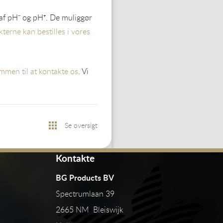
af pH⁻ og pH⁺. De muliggør
terne kan bestilles i vores
ommen til at kontakte os
. Vi
Se oversigt
Kontakte
BG Products BV
Spectrumlaan 39
2665 NM Bleiswijk