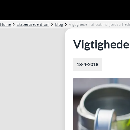
Home
Ekspertisecentrum
Blog
Vigtigheden af optimal jordsurhed
Vigtighede
18-4-2018