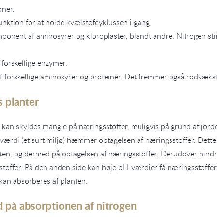
oner.
nktion for at holde kvælstofcyklussen i gang.
mponent af aminosyrer og kloroplaster, blandt andre. Nitrogen st
forskellige enzymer.
 forskellige aminosyrer og proteiner. Det fremmer også rodvæks
 planter
kan skyldes mangle på næringsstoffer, muligvis på grund af jor
værdi (et surt miljø) hæmmer optagelsen af næringsstoffer. Dette 
ten, og dermed på optagelsen af næringsstoffer. Derudover hind
toffer. På den anden side kan høje pH-værdier få næringsstoffer ti
 kan absorberes af planten.
d på absorptionen af nitrogen