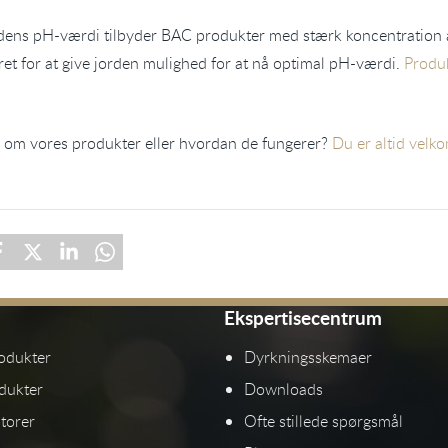
ordens pH-værdi tilbyder BAC produkter med stærk koncentration 
iret for at give jorden mulighed for at nå optimal pH-værdi.
Produk
 om vores produkter eller hvordan de fungerer?
Du er altid velk
Ekspertisecentrum
odukter
Dyrkningsskemaer
dukter
Downloads
torer
Ofte stillede spørgsmål