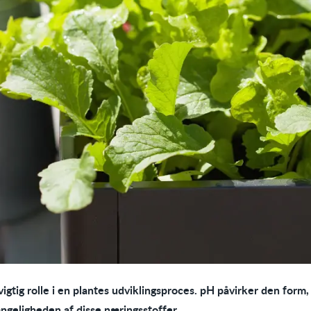
 vigtig rolle i en plantes udviklingsproces. pH påvirker den form,
gængeligheden af disse næringsstoffer.