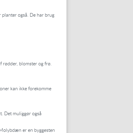
r planter også. De har brug
af rødder, blomster og frø.
tioner kan ikke forekomme
ilt. Det muliggør også
). Molybdæn er en byggesten