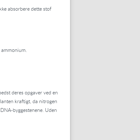
kke absorbere dette stof
til ammonium.
r bedst deres opgaver ved en
anten kraftigt, da nitrogen
t er DNA-byggestenene. Uden