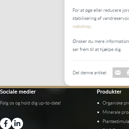
For at øge eller reducere j
stabilisering af vandreservo
webshop
.
Ønsker du mere information
ser frem til at hjælpe dig.
Del denne artikel:
Sociale medier
Produkter
Følg os og hold dig up-to-date!
Organiske pr
Minerale pro
Plantestimula