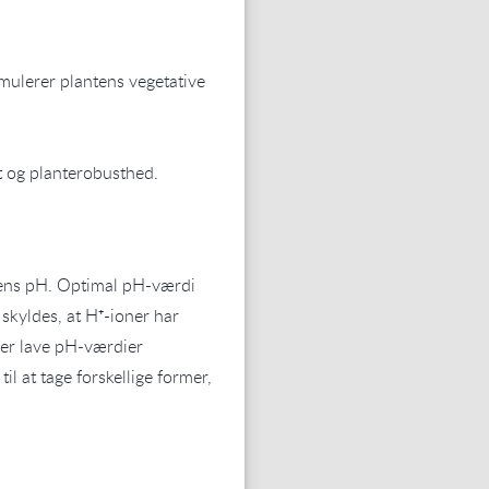
imulerer plantens vegetative
t og planterobusthed.
dens pH. Optimal pH-værdi
skyldes, at H⁺-ioner har
rer lave pH-værdier
l at tage forskellige former,