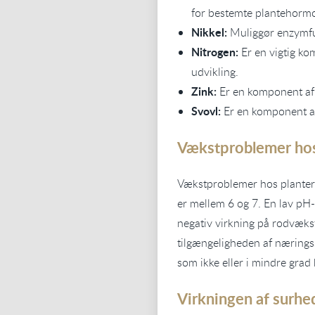
for bestemte plantehorm
Nikkel:
Muliggør enzymfu
Nitrogen:
Er en vigtig ko
udvikling.
Zink:
Er en komponent af 
Svovl:
Er en komponent af
Vækstproblemer hos
Vækstproblemer hos planter 
er mellem 6 og 7. En lav pH-
negativ virkning på rodvæks
tilgængeligheden af næringss
som ikke eller i mindre grad
Virkningen af surhe