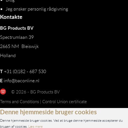
Jeg ønsker personlig rådgivning
Kontakte
BG Products BV
Spectrumlaan 39
2665 NM Bleiswijk
Holland
T
+31 (0)182 - 687 530
E
info@baconline.nl
© 2026 - BG Products BV
Terms and Conditions
|
Control Union certificate
Denne hjemmeside bruger cookies
Denne hjemmeside bruger cookies. Ved at bruge denne hjemmeside accepterer du
brugen af cookies.
Læs mere