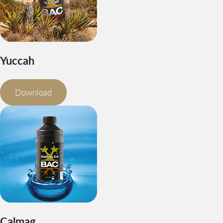
Yuccah
Download
Calmag