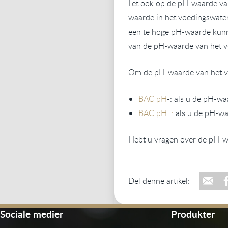
Let ook op de pH-waarde van
waarde in het voedingswater 
een te hoge pH-waarde kunne
van de pH-waarde van het v
Om de pH-waarde van het vo
BAC pH
-: als u de pH-wa
BAC pH+:
als u de pH-wa
Hebt u vragen over de pH
Del denne artikel:
Sociale medier
Produkter