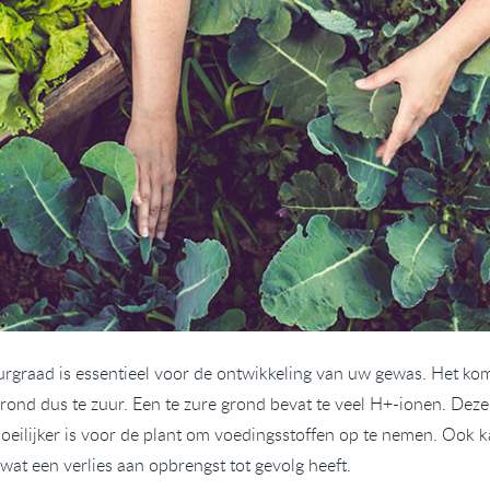
graad is essentieel voor de ontwikkeling van uw gewas. Het kom
grond dus te zuur. Een te zure grond bevat te veel H+-ionen. De
oeilijker is voor de plant om voedingsstoffen op te nemen. Ook 
at een verlies aan opbrengst tot gevolg heeft.