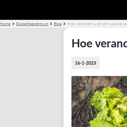
Home
Ekspertisecentrum
Blog
Hoe verandert u de pH-waarde va
Hoe verand
16-1-2023