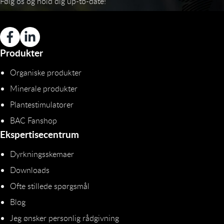
Følg os og hold dig up-to-date!
Produkter
Organiske produkter
Minerale produkter
Plantestimulatorer
BAC Fanshop
Ekspertisecentrum
Dyrkningsskemaer
Downloads
Ofte stillede spørgsmål
Blog
Jeg ønsker personlig rådgivning