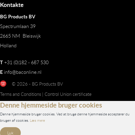
Kontakte
BG Products BV
Spectrumlaan 39
2665 NM Bleiswijk
Holland
T
+31 (0)182 - 687 530
E
info@baconline.nl
© 2026 - BG Products BV
Terms and Conditions
|
Control Union certificate
Denne hjemmeside bruger cookies
Denne hjemmeside bruger cookies. Ved at bruge denne hjemmeside accepterer du
brugen af cookies.
Læs mere
Luk