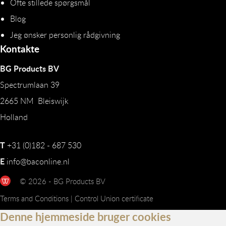
Ofte stillede spørgsmål
Blog
Jeg ønsker personlig rådgivning
Kontakte
BG Products BV
Spectrumlaan 39
2665 NM Bleiswijk
Holland
T
+31 (0)182 - 687 530
E
info@baconline.nl
© 2026 - BG Products BV
Terms and Conditions
|
Control Union certificate
Denne hjemmeside bruger cookies