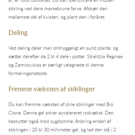
af, er fuldt udvokset. Du kan identificere en moden
stikling ved dens mørkebrune farve. Afskær den
mellemste del af kvisten, og plant den i foråret.
Deling
Ved deling deler man omhyggeligt en sund plante, og
sætter derefter de 2 til 4 dele i potter. Strelitzia Reginae
og Zamioculcas er særligt velegnede til denne
formeringsmetode.
Fremme væksten af stiklinger
Du kan fremme væksten af dine stiklinger med Bio
Clone. Denne gel sikrer accelereret rodvækst. Den
beskytter også mod sygdomme. Anbring enden af
stiklingen i 20 til 30 millimeter gel, og lad den stå i 2