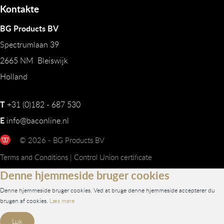
Kontakte
BG Products BV
Spectrumlaan 39
2665 NM Bleiswijk
Holland
T
+31 (0)182 - 687 530
E
info@baconline.nl
© 2026 - BG Products BV
Terms and Conditions
|
Control Union certificate
Denne hjemmeside bruger cookies
Denne hjemmeside bruger cookies. Ved at bruge denne hjemmeside accepterer du
brugen af cookies.
Læs mere
Luk