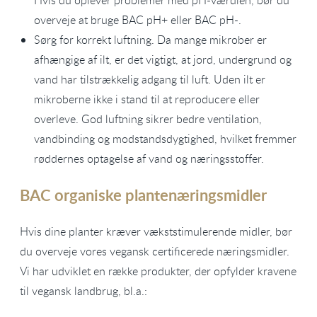
Hvis du oplever problemer med pH-værdien, bør du
overveje at bruge BAC pH+ eller BAC pH-.
Sørg for korrekt luftning. Da mange mikrober er
afhængige af ilt, er det vigtigt, at jord, undergrund og
vand har tilstrækkelig adgang til luft. Uden ilt er
mikroberne ikke i stand til at reproducere eller
overleve. God luftning sikrer bedre ventilation,
vandbinding og modstandsdygtighed, hvilket fremmer
røddernes optagelse af vand og næringsstoffer.
BAC organiske plantenæringsmidler
Hvis dine planter kræver vækststimulerende midler, bør
du overveje vores vegansk certificerede næringsmidler.
Vi har udviklet en række produkter, der opfylder kravene
til vegansk landbrug, bl.a.: